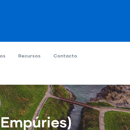
ios
Recursos
Contacto
' Empúries)