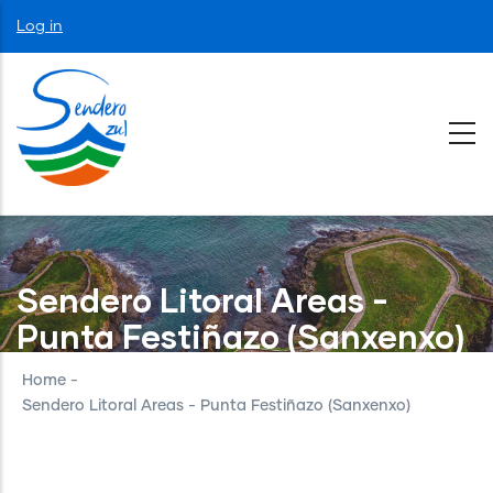
Skip
User
Log in
to
account
menu
main
content
Sendero Litoral Areas -
Punta Festiñazo (Sanxenxo)
Home
-
Sendero Litoral Areas - Punta Festiñazo (Sanxenxo)