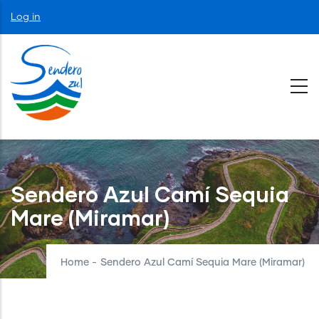
Skip
User
Log in
to
account
menu
main
content
Sendero Azul Camí Sequia
Mare (Miramar)
Home
-
Sendero Azul Camí Sequia Mare (Miramar)