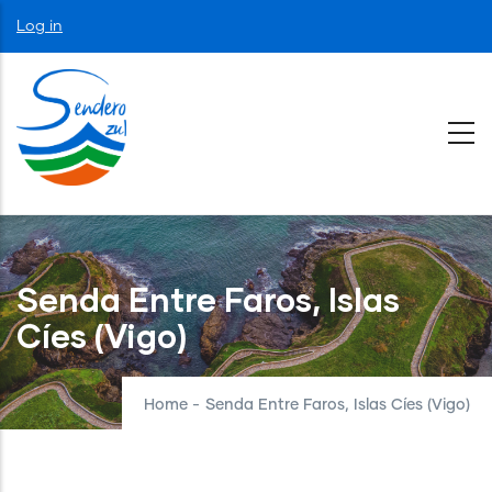
Skip
User
Log in
to
account
menu
main
content
Senda Entre Faros, Islas
Cíes (Vigo)
Home
-
Senda Entre Faros, Islas Cíes (Vigo)