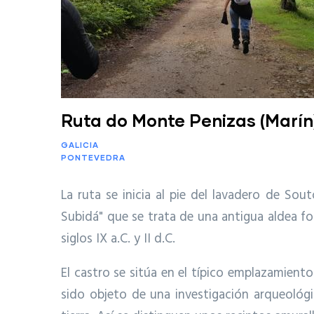
Ruta do Monte Penizas (Marín
GALICIA
PONTEVEDRA
La ruta se inicia al pie del lavadero de Sou
Subidá" que se trata de una antigua aldea fo
siglos IX a.C. y II d.C.
El castro se sitúa en el típico emplazamient
sido objeto de una investigación arqueológi