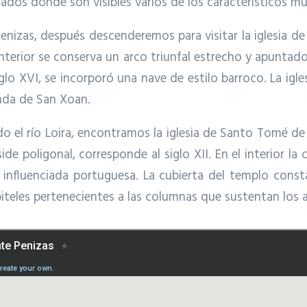
lados donde son visibles varios de los característicos mu
Penizas, después descenderemos para visitar la iglesia 
 interior se conserva un arco triunfal estrecho y apuntado
glo XVI, se incorporó una nave de estilo barroco. La igl
enda de San Xoan.
do el río Loira, encontramos la iglesia de Santo Tomé de P
de poligonal, corresponde al siglo XII. En el interior la 
 influenciada portuguesa. La cubierta del templo con
teles pertenecientes a las columnas que sustentan los ar