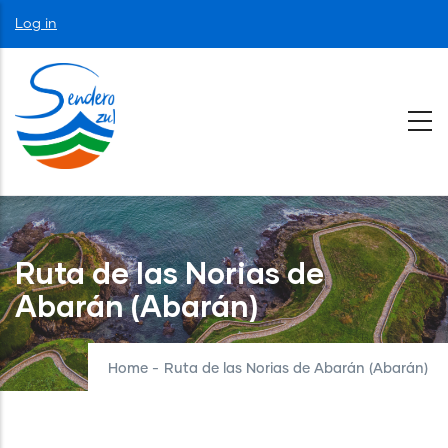
Skip
User
Log in
to
account
menu
main
content
Ruta de las Norias de
Abarán (Abarán)
Home
-
Ruta de las Norias de Abarán (Abarán)