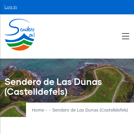
Skip
User
Log in
to
account
menu
main
content
Sendero de Las Dunas
(Castelldefels)
Home
-
-
Sendero de Las Dunas (Castelldefels)