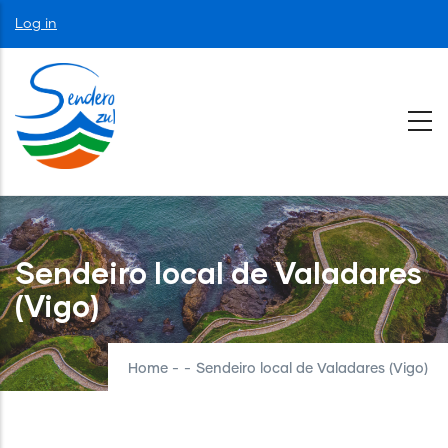
Skip
User
Log in
to
account
menu
main
content
Sendeiro local de Valadares
(Vigo)
Home
-
-
Sendeiro local de Valadares (Vigo)