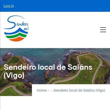
Skip
User
Log in
to
account
menu
main
content
Sendeiro local de Saiáns
(Vigo)
Home
-
-
Sendeiro local de Saiáns (Vigo)