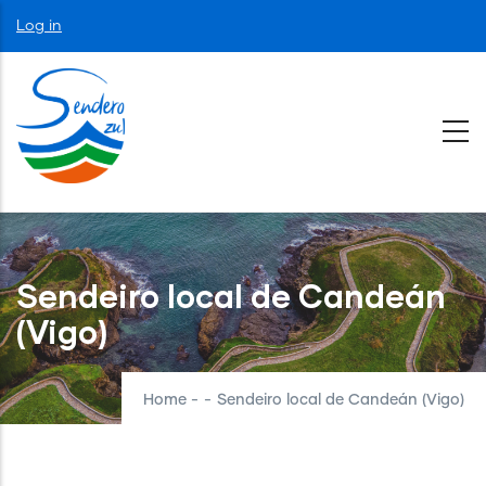
Skip
User
Log in
to
account
menu
main
content
Sendeiro local de Candeán
(Vigo)
Home
-
-
Sendeiro local de Candeán (Vigo)