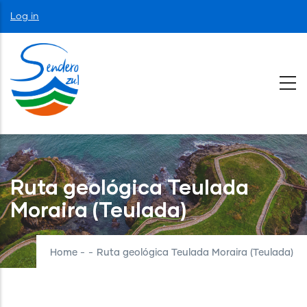
Skip
User
Log in
to
account
menu
main
content
Ruta geológica Teulada
Moraira (Teulada)
Home
-
-
Ruta geológica Teulada Moraira (Teulada)