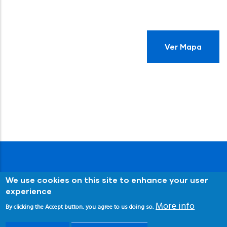
Ver Mapa
We use cookies on this site to enhance your user
experience
More info
By clicking the Accept button, you agree to us doing so.
© Copyright
Senderos Azules
2024. Asociación de
Educación Ambiental y del Consumidor. (ADEAC)