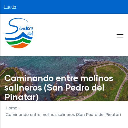
Skip
User
Log in
to
account
menu
main
content
Caminando entre molinos
salineros (San Pedro del
Pinatar)
Home
-
Caminando entre molinos salineros (San Pedro del Pinatar)