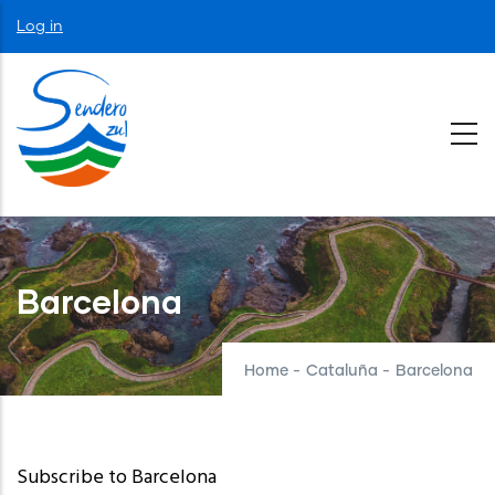
Skip
User
Log in
to
account
menu
main
content
Barcelona
Home
-
Cataluña
-
Barcelona
Subscribe to Barcelona