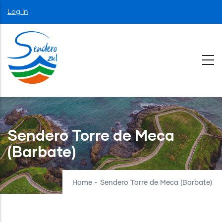
Skip
User
Log in
to
account
menu
main
content
Sendero Torre de Meca
(Barbate)
Home
-
Sendero Torre de Meca (Barbate)