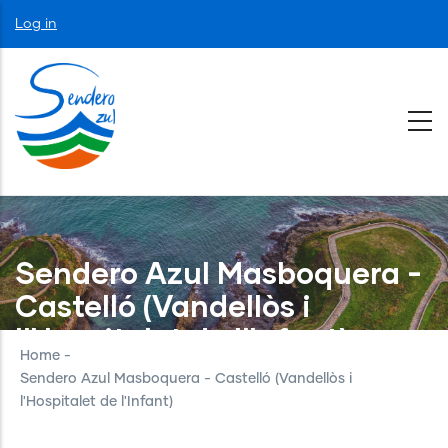
Skip
User
Log in
to
account
menu
main
content
Sendero Azul Masboquera -
Castelló (Vandellòs i
l'Hospitalet de l'Infant)
Home
-
Sendero Azul Masboquera - Castelló (Vandellòs i
l'Hospitalet de l'Infant)